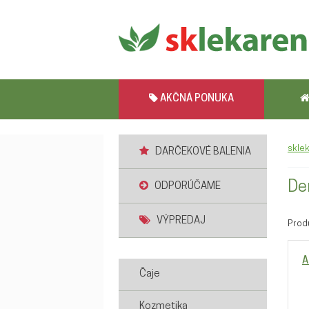
AKČNÁ PONUKA
skle
DARČEKOVÉ BALENIA
De
ODPORÚČAME
VÝPREDAJ
Prod
A
Čaje
Kozmetika