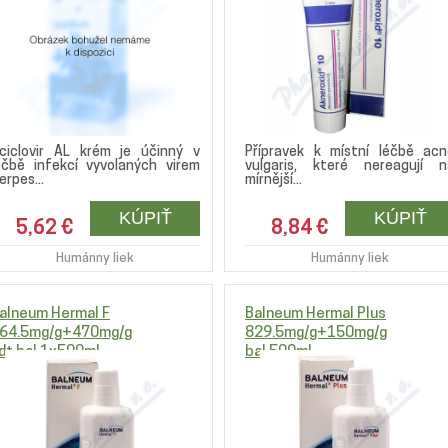
ciclovir AL krém je účinný v
Přípravek k místní léčbě acn
éčbě infekcí vyvolaných virem
vulgaris, které nereagují n
erpes...
mírnější...
5,62 €
8,84 €
Humánny liek
Humánny liek
alneum Hermal F
Balneum Hermal Plus
64.5mg/g+470mg/g
829.5mg/g+150mg/g
dt.bal.1x500ml
bal.500ml