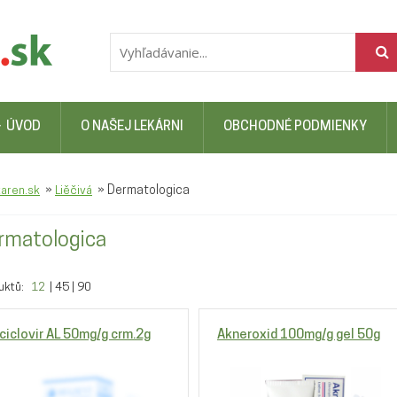
ÚVOD
O NAŠEJ LEKÁRNI
OBCHODNÉ PODMIENKY
»
»
Dermatologica
karen.sk
Liěčivá
rmatologica
uktů:
12
|
45
|
90
ciclovir AL 50mg/g crm.2g
Akneroxid 100mg/g gel 50g