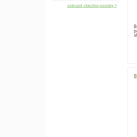
zobrazit všechny novinky >
B
p
s
B