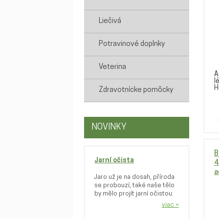
Liečivá
Potravinové doplnky
Veterina
A
l
H
Zdravotnícke pomôcky
NOVINKY
B
Jarní očista
4
a
Jaro už je na dosah, příroda
se probouzí, také naše tělo
by mělo projít jarní očistou.
viac »