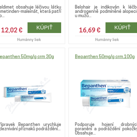
eldimet obsahuje léčivou látku
Belohair je indikován k léčb
imetinden-maleinát, která patří
androgenně podmíněné alopeci
...
u mužů...
12,02 €
16,69 €
Humánny liek
Humánny liek
epanthen 50mg/g crm 30g
Bepanthen 50mg/g crm.100g
řípravek Bepanthen urychluje
Podporuje hojení drobnýc
deznívání příznaků podráždění...
poranění a podráždění pokožky
Obsahuje...