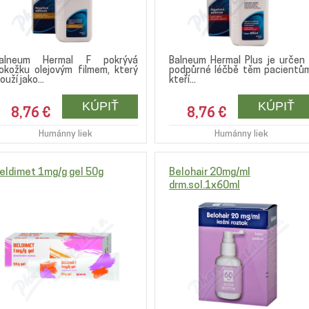
alneum Hermal F pokrývá
Balneum Hermal Plus je určen 
okožku olejovým filmem, který
podpůrné léčbě těm pacientům
louží jako...
kteří...
8,76 €
8,76 €
Humánny liek
Humánny liek
eldimet 1mg/g gel 50g
Belohair 20mg/ml
drm.sol.1x60ml