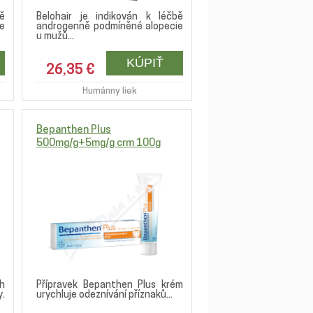
ě
Belohair je indikován k léčbě
e
androgenně podmíněné alopecie
u mužů...
26,35 €
Humánny liek
Bepanthen Plus
500mg/g+5mg/g crm 100g
h
Přípravek Bepanthen Plus krém
.
urychluje odeznívání příznaků...