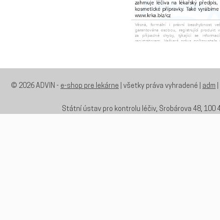
© 2026 ADVIN -
e-shop pre lekárne
| všetky práva vyhradené |
adm
|
Státní ústav pro kontrolu léčiv, Šrobárova 48, 100 