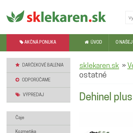
AKČNÁ PONUKA
ÚVOD
O NAŠEJ
»
sklekaren.sk
V
DARČEKOVÉ BALENIA
ostatné
ODPORÚČAME
Dehinel plus 
VÝPREDAJ
Čaje
Kozmetika