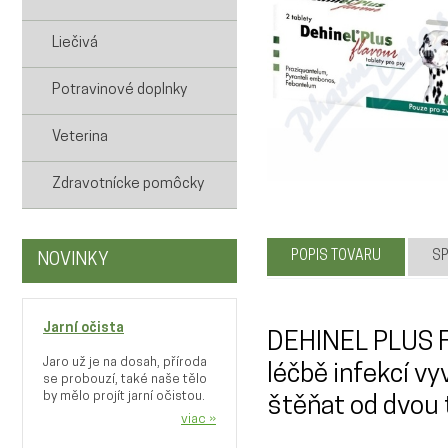
Liečivá
Potravinové doplnky
Veterina
Zdravotnícke pomôcky
POPIS TOVARU
SP
NOVINKY
Jarní očista
DEHINEL PLUS FL
Jaro už je na dosah, příroda
léčbě infekcí v
se probouzí, také naše tělo
by mělo projít jarní očistou.
štěňat od dvou 
viac »