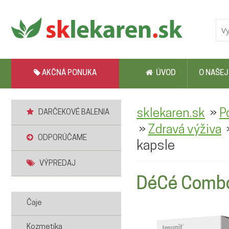
AKČNÁ PONUKA
ÚVOD
O NAŠEJ
»
sklekaren.sk
P
DARČEKOVÉ BALENIA
»
Zdravá výživa
ODPORÚČAME
kapsle
VÝPREDAJ
DéCé Combo
Čaje
Kozmetika