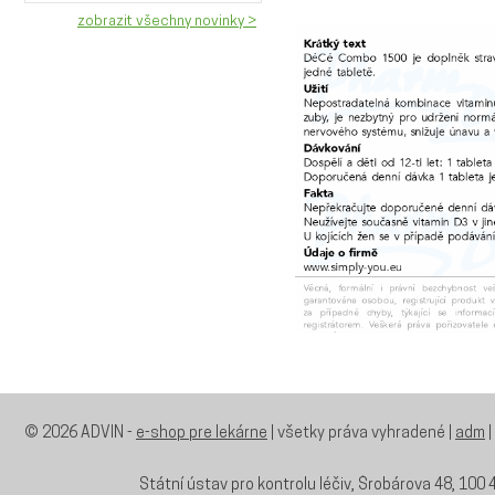
zobrazit všechny novinky >
© 2026 ADVIN -
e-shop pre lekárne
| všetky práva vyhradené |
adm
|
Státní ústav pro kontrolu léčiv, Šrobárova 48, 100 