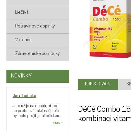
Liečivá
Potravinové doplnky
Veterina
Zdravotnícke pomôcky
NOVINKY
POPIS TOVARU
SP
Jarní očista
Jaro už je na dosah, příroda
DéCé Combo 150
se probouzí, také naše tělo
by mělo projít jarní očistou.
kombinaci vitami
viac »