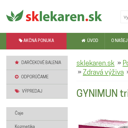
AKČNÁ PONUKA
ÚVOD
O NAŠEJ
»
sklekaren.sk
P
DARČEKOVÉ BALENIA
»
Zdravá výživa
ODPORÚČAME
VÝPREDAJ
GYNIMUN tri
Čaje
Kozmetika