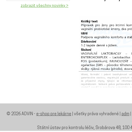
zobrazit všechny novinky >
© 2026 ADVIN -
e-shop pre lekárne
| všetky práva vyhradené |
adm
|
Státní ústav pro kontrolu léčiv, Šrobárova 48, 100 