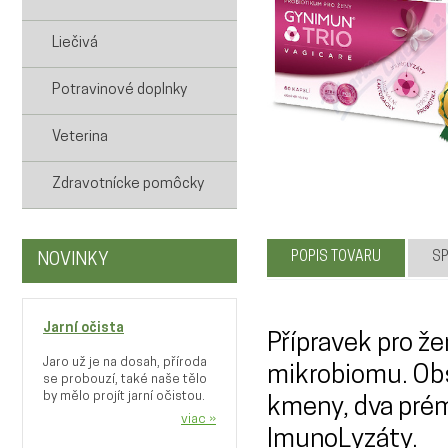
Liečivá
Potravinové doplnky
Veterina
Zdravotnícke pomôcky
POPIS TOVARU
SP
NOVINKY
Jarní očista
Přípravek pro že
Jaro už je na dosah, příroda
mikrobiomu. Obs
se probouzí, také naše tělo
by mělo projít jarní očistou.
kmeny, dva prém
viac »
ImunoLyzáty.