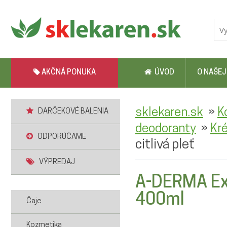
AKČNÁ PONUKA
ÚVOD
O NAŠEJ
»
sklekaren.sk
K
DARČEKOVÉ BALENIA
»
deodoranty
Kré
ODPORÚČAME
citlivá pleť
VÝPREDAJ
A-DERMA Ex
400ml
Čaje
Kozmetika