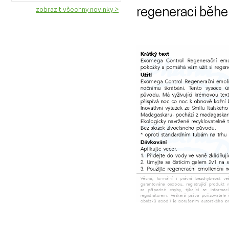
regeneraci běh
zobrazit všechny novinky >