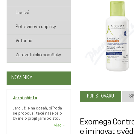
Liečivá
Potravinové doplnky
Veterina
Zdravotnícke pomôcky
NOVINKY
POPIS TOVARU
SP
Jarní očista
Jaro už je na dosah, příroda
se probouzí, také naše tělo
by mělo projít jarní očistou.
Exomega Contro
viac »
eliminovat svěd