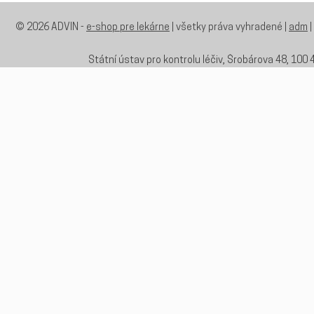
© 2026 ADVIN -
e-shop pre lekárne
| všetky práva vyhradené |
adm
|
Státní ústav pro kontrolu léčiv, Šrobárova 48, 100 