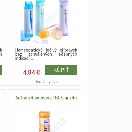
k
Homeopatický léčivý přípravek
h
bez schválených léčebných
indikací....
4,84 €
Humánny liek
g
Actaea Racemosa 15CH gra.4g