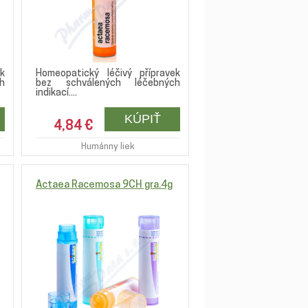
k
Homeopatický léčivý přípravek
h
bez schválených léčebných
indikací....
4,84 €
Humánny liek
Actaea Racemosa 9CH gra.4g