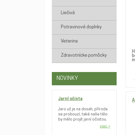
Liečivá
Potravinové doplnky
Veterina
H
Zdravotnícke pomôcky
b
in
NOVINKY
Jarní očista
A
Jaro už je na dosah, příroda
se probouzí, také naše tělo
by mělo projít jarní očistou.
viac »