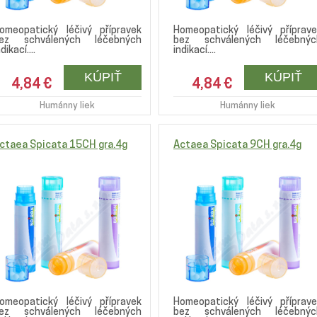
omeopatický léčivý přípravek
Homeopatický léčivý příprave
ez schválených léčebných
bez schválených léčebnýc
dikací....
indikací....
4,84 €
4,84 €
Humánny liek
Humánny liek
ctaea Spicata 15CH gra.4g
Actaea Spicata 9CH gra.4g
omeopatický léčivý přípravek
Homeopatický léčivý příprave
ez schválených léčebných
bez schválených léčebnýc