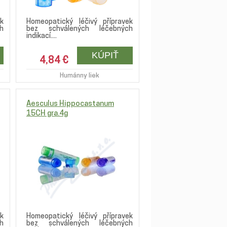
k
Homeopatický léčivý přípravek
h
bez schválených léčebných
indikací....
4,84 €
Humánny liek
Aesculus Hippocastanum
15CH gra.4g
k
Homeopatický léčivý přípravek
h
bez schválených léčebných