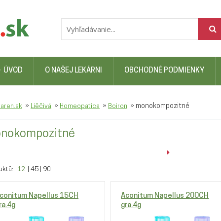
ÚVOD
O NAŠEJ LEKÁRNI
OBCHODNÉ PODMIENKY
»
»
»
»
monokompozitné
karen.sk
Liěčivá
Homeopatica
Boiron
nokompozitné
uktů:
12
|
45
|
90
conitum Napellus 15CH
Aconitum Napellus 200CH
ra.4g
gra.4g