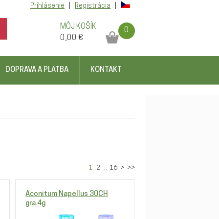
Prihlásenie
|
Registrácia
|
MÔJ KOŠÍK
0
0,00 €
DOPRAVA A PLATBA
KONTAKT
1
2
…
16
>
>>
Aconitum Napellus 30CH
gra.4g