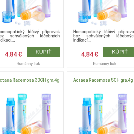
omeopatický léčivý přípravek
Homeopatický léčivý příprave
ez schválených léčebných
bez schválených léčebnýc
dikací....
indikací....
4,84 €
4,84 €
Humánny liek
Humánny liek
ctaea Racemosa 30CH gra.4g
Actaea Racemosa 5CH gra.4g