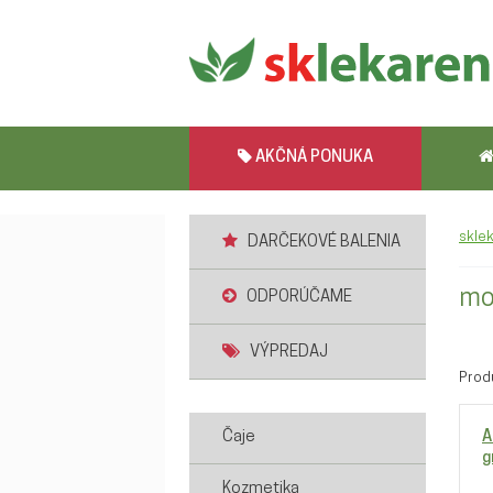
AKČNÁ PONUKA
skle
DARČEKOVÉ BALENIA
mo
ODPORÚČAME
VÝPREDAJ
Prod
Čaje
A
g
Kozmetika