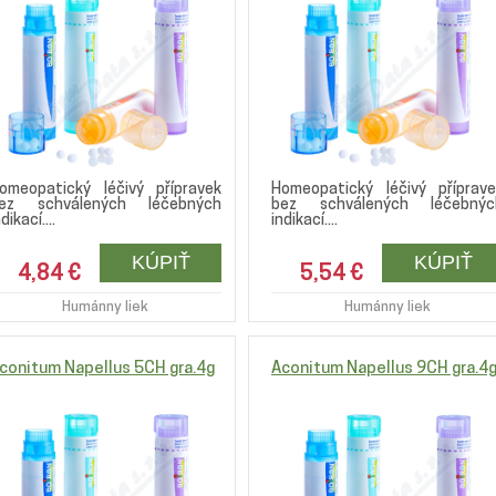
omeopatický léčivý přípravek
Homeopatický léčivý příprave
ez schválených léčebných
bez schválených léčebnýc
dikací....
indikací....
4,84 €
5,54 €
Humánny liek
Humánny liek
conitum Napellus 5CH gra.4g
Aconitum Napellus 9CH gra.4