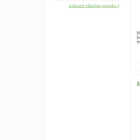
zobrazit všechny novinky >
H
b
in
A