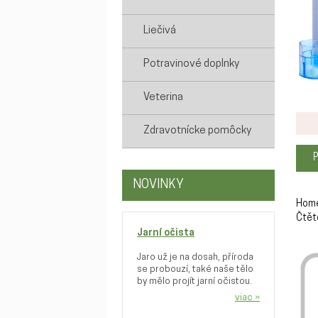
Liečivá
Potravinové doplnky
Veterina
Zdravotnícke pomôcky
NOVINKY
Home
Čtět
Jarní očista
Jaro už je na dosah, příroda
se probouzí, také naše tělo
by mělo projít jarní očistou.
viac »