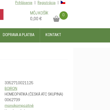
Prihlásenie
|
Registrácia
|
MÔJ KOŠÍK
0
0,00 €
DOPRAVA A PLATBA
KONTAKT
3352710021125
BOIRON
HOMEOPATIKA (ČESKÁ ATC SKUPINA)
0062739
monokompozitné