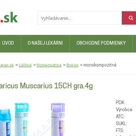
ÚVOD
O NAŠEJ LEKÁRNI
OBCHODNÉ PODMIENKY
»
»
»
»
monokompozitné
karen.sk
Liěčivá
Homeopatica
Boiron
aricus Muscarius 15CH gra.4g
PDK:
Výrobca:
ATC:
SUKL:
FTS: