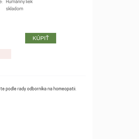
e:
Humánny liek
skladom
jte podle rady odborníka na homeopatii.