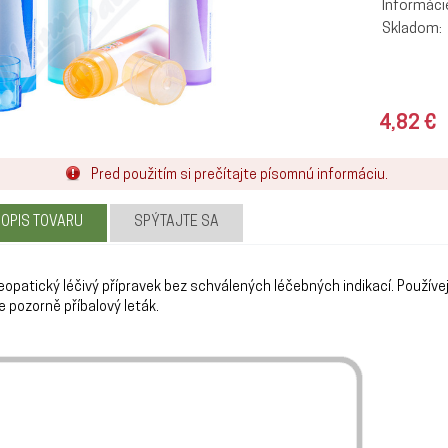
Informáci
Skladom:
4,82 €
Pred použitím si prečítajte písomnú informáciu.
POPIS TOVARU
SPÝTAJTE SA
opatický léčivý přípravek bez schválených léčebných indikací. Používe
e pozorně příbalový leták.